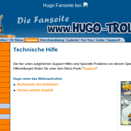
Hugo Fanseite bei:
Technische Hilfe
Die hier unten aufgeführten Support-Hilfen sind Spezielle Probleme von diesem Spie
Hilfestellungen finden Sie unter dem Menü-Punkt "
Support
".
Hugo rettet das Weihnachtsfest
Rücksetzen des Kalenders
Hexana spricht doppelt