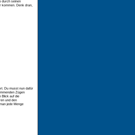
o durch seinen
her kommen. Denk dran,
hrt. Du musst nun dafür
nkommenden Zügen
 Blick auf die
hren und den
 man jede Menge