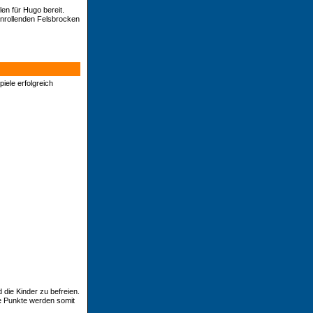
en für Hugo bereit.
enrollenden Felsbrocken
iele erfolgreich
 die Kinder zu befreien.
e Punkte werden somit