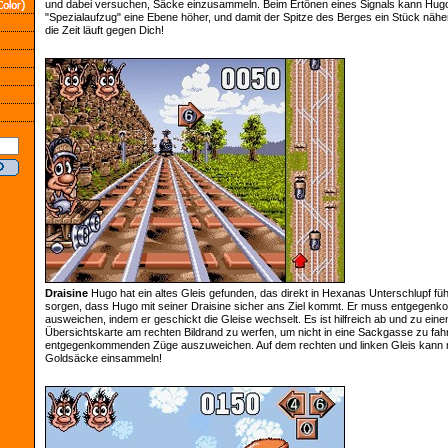
und dabei versuchen, Säcke einzusammeln. Beim Ertönen eines Signals kann Hug
"Spezialaufzug" eine Ebene höher, und damit der Spitze des Berges ein Stück nä
die Zeit läuft gegen Dich!
Draisine
Hugo hat ein altes Gleis gefunden, das direkt in Hexanas Unterschlupf fü
sorgen, dass Hugo mit seiner Draisine sicher ans Ziel kommt. Er muss entgege
ausweichen, indem er geschickt die Gleise wechselt. Es ist hilfreich ab und zu einen
Übersichtskarte am rechten Bildrand zu werfen, um nicht in eine Sackgasse zu fa
entgegenkommenden Züge auszuweichen. Auf dem rechten und linken Gleis kann
Goldsäcke einsammeln!