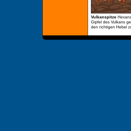
Vulkanspitze
Hexana
Gipfel des Vulkans g
den richtigen Hebel zu