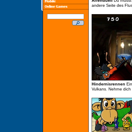
Affenduell
Du musst 
andere Seite des Flu
Hindernisrennen
Ein
Vulkans. Nehme dich i