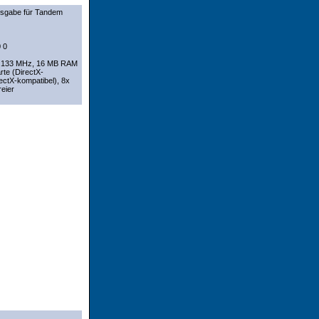
sgabe für Tandem
 0
m 133 MHz, 16 MB RAM
te (DirectX-
rectX-kompatibel), 8x
eier