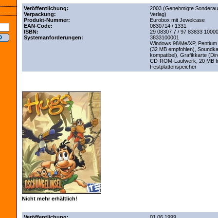
Veröffentlichung:
2003 (Genehmigte Sonderau
Verpackung:
Verlag)
Produkt-Nummer:
Eurobox mit Jewelcase
EAN-Code:
0830714 / 1331
ISBN:
29 08307 7 / 97 83833 10000
Systemanforderungen:
3833100001
Windows 98/Me/XP, Pentiu
(32 MB empfohlen), Soundkar
kompatibel), Grafikkarte (Di
CD-ROM-Laufwerk, 20 MB fr
Festplattenspeicher
Nicht mehr erhältlich!
Veröffentlichung:
01.06.1999